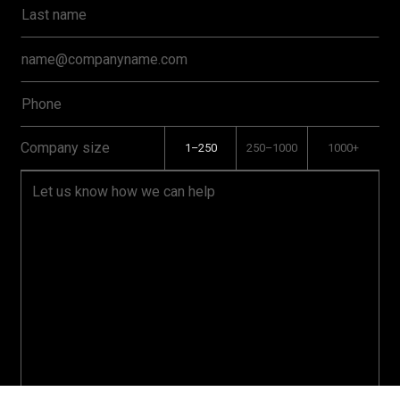
Company size
1–250
250–1000
1000+