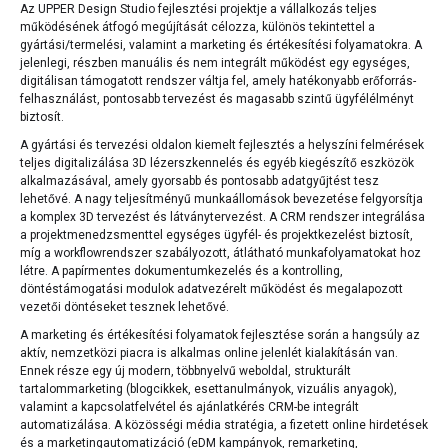
Az UPPER Design Studio fejlesztési projektje a vállalkozás teljes
működésének átfogó megújítását célozza, különös tekintettel a
gyártási/termelési, valamint a marketing és értékesítési folyamatokra. A
jelenlegi, részben manuális és nem integrált működést egy egységes,
digitálisan támogatott rendszer váltja fel, amely hatékonyabb erőforrás-
felhasználást, pontosabb tervezést és magasabb szintű ügyfélélményt
biztosít.
A gyártási és tervezési oldalon kiemelt fejlesztés a helyszíni felmérések
teljes digitalizálása 3D lézerszkennelés és egyéb kiegészítő eszközök
alkalmazásával, amely gyorsabb és pontosabb adatgyűjtést tesz
lehetővé. A nagy teljesítményű munkaállomások bevezetése felgyorsítja
a komplex 3D tervezést és látványtervezést. A CRM rendszer integrálása
a projektmenedzsmenttel egységes ügyfél- és projektkezelést biztosít,
míg a workflowrendszer szabályozott, átlátható munkafolyamatokat hoz
létre. A papírmentes dokumentumkezelés és a kontrolling,
döntéstámogatási modulok adatvezérelt működést és megalapozott
vezetői döntéseket tesznek lehetővé.
A marketing és értékesítési folyamatok fejlesztése során a hangsúly az
aktív, nemzetközi piacra is alkalmas online jelenlét kialakításán van.
Ennek része egy új modern, többnyelvű weboldal, strukturált
tartalommarketing (blogcikkek, esettanulmányok, vizuális anyagok),
valamint a kapcsolatfelvétel és ajánlatkérés CRM-be integrált
automatizálása. A közösségi média stratégia, a fizetett online hirdetések
és a marketingautomatizáció (eDM kampányok, remarketing,